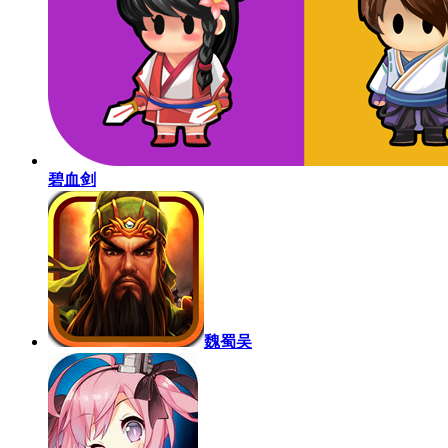
碧血剑
魏蜀吴