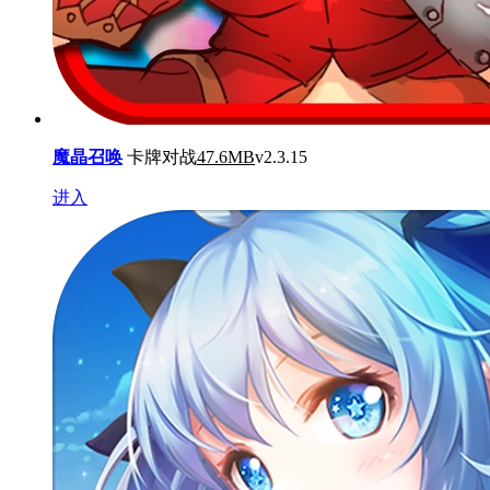
魔晶召唤
卡牌对战
47.6MB
v2.3.15
进入