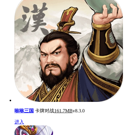
咻咻三国
卡牌对战
161.7MB
v8.3.0
进入