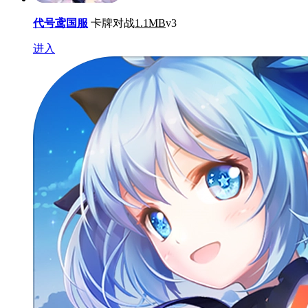
代号鸢国服
卡牌对战
1.1MB
v3
进入