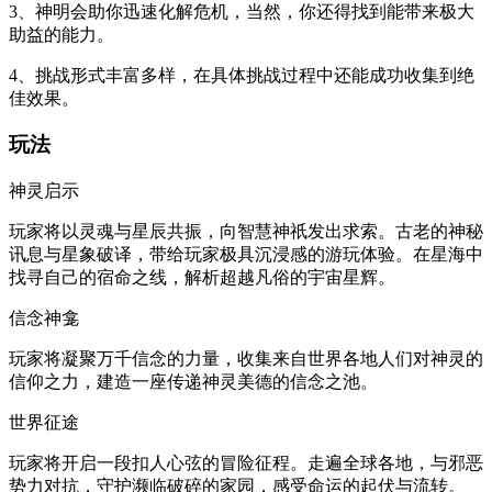
3、神明会助你迅速化解危机，当然，你还得找到能带来极大
助益的能力。
4、挑战形式丰富多样，在具体挑战过程中还能成功收集到绝
佳效果。
玩法
神灵启示
玩家将以灵魂与星辰共振，向智慧神祇发出求索。古老的神秘
讯息与星象破译，带给玩家极具沉浸感的游玩体验。在星海中
找寻自己的宿命之线，解析超越凡俗的宇宙星辉。
信念神龛
玩家将凝聚万千信念的力量，收集来自世界各地人们对神灵的
信仰之力，建造一座传递神灵美德的信念之池。
世界征途
玩家将开启一段扣人心弦的冒险征程。走遍全球各地，与邪恶
势力对抗，守护濒临破碎的家园，感受命运的起伏与流转。