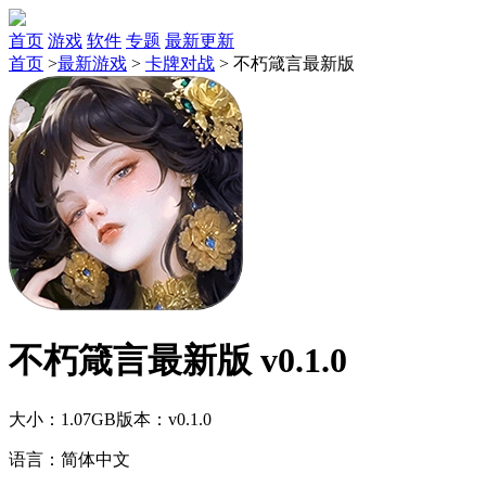
首页
游戏
软件
专题
最新更新
首页
>
最新游戏
>
卡牌对战
>
不朽箴言最新版
不朽箴言最新版 v0.1.0
大小：1.07GB
版本：v0.1.0
语言：简体中文