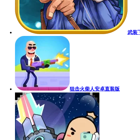
武装
狙击火柴人安卓直装版