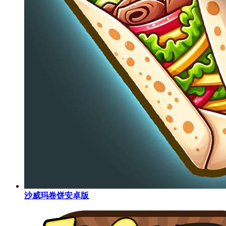
沙威玛卷饼安卓版