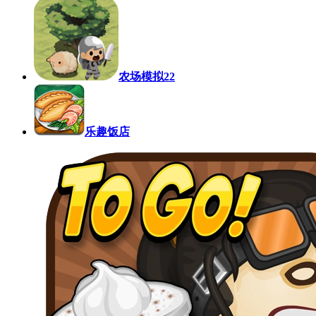
农场模拟22
乐趣饭店