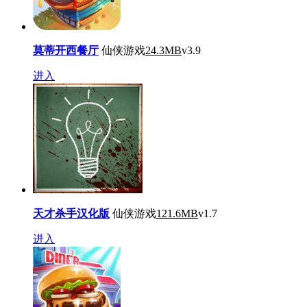
莫蒂开西餐厅
仙侠游戏
24.3MB
v3.9
进入
天才杀手汉化版
仙侠游戏
121.6MB
v1.7
进入