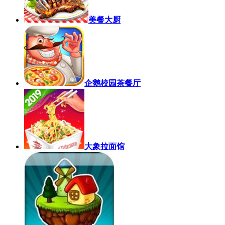
美餐大厨
企鹅校园茶餐厅
大象拉面馆