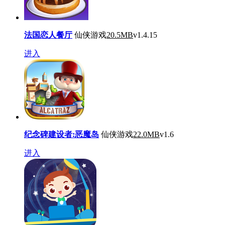
法国恋人餐厅
仙侠游戏
20.5MB
v1.4.15
进入
纪念碑建设者:恶魔岛
仙侠游戏
22.0MB
v1.6
进入