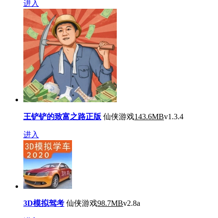
进入
王铲铲的致富之路正版
仙侠游戏
143.6MB
v1.3.4
进入
3D模拟驾考
仙侠游戏
98.7MB
v2.8a