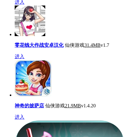
进入
零花钱大作战安卓汉化
仙侠游戏
31.4MB
v1.7
进入
神奇的披萨店
仙侠游戏
21.9MB
v1.4.20
进入