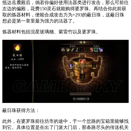
抵达岳麓殿后，倘若你偏好使用法器类进行攻击，那么可前往
左边的偏殿，花费150灵石就能购得婆罗珠。再结合你此前获
取的炼器材料，便能合成攻击力为+293的蔽日珠，这蔽日珠
想必是第一章里最为强力的法器了。
炼器材料包括浣星玻璃穗、紫雷竹以及婆罗珠。
蔽日珠获得方法：
此外，在婆罗珠前往坊市的途中，于一个岔路的宝箱里能够找
到它。具体位置是在出了门派大门后，那条路尽头的传送机关