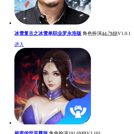
冰雪复古之冰雪单职业罗永浩版
角色扮演
44.7MB
V1.0.1
进入
超变传世至尊版
角色扮演
191.6MB
V3.101