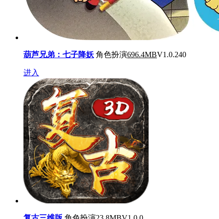
葫芦兄弟：七子降妖
角色扮演
696.4MB
V1.0.240
进入
复古三维版
角色扮演
23.8MB
V1.0.0