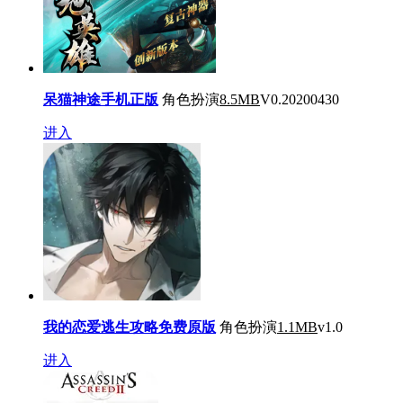
呆猫神途手机正版
角色扮演
8.5MB
V0.20200430
进入
我的恋爱逃生攻略免费原版
角色扮演
1.1MB
v1.0
进入