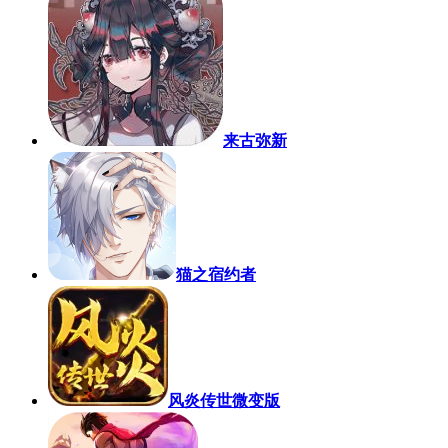
来古弥新
猫之宿约者
风炎传世微变版