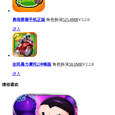
勇闯要塞手机正版
角色扮演
525.8MB
V3.2.0
进入
全民暴力摩托2冲锋版
角色扮演
58.0MB
V2.2.8
进入
猜你喜欢