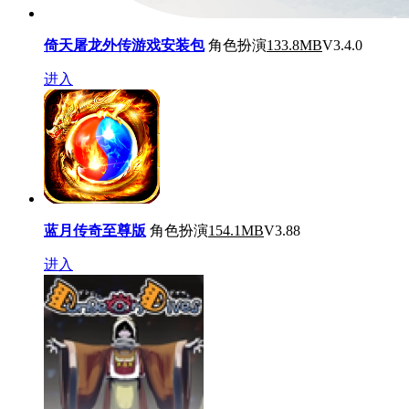
倚天屠龙外传游戏安装包
角色扮演
133.8MB
V3.4.0
进入
蓝月传奇至尊版
角色扮演
154.1MB
V3.88
进入