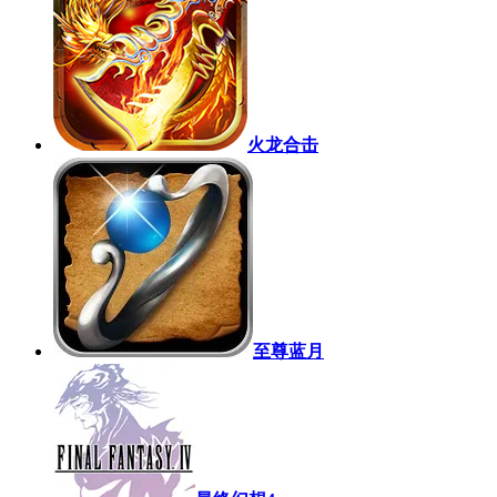
火龙合击
至尊蓝月