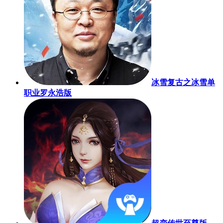
冰雪复古之冰雪单
职业罗永浩版