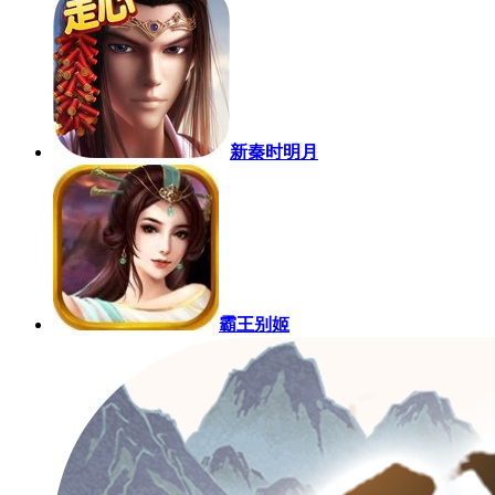
新秦时明月
霸王别姬