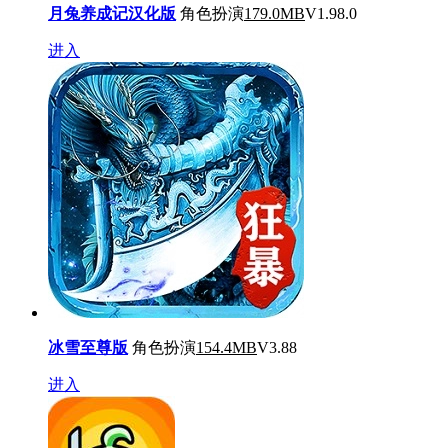
月兔养成记汉化版
角色扮演
179.0MB
V1.98.0
进入
冰雪至尊版
角色扮演
154.4MB
V3.88
进入