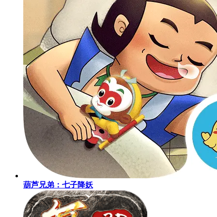
葫芦兄弟：七子降妖