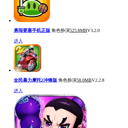
勇闯要塞手机正版
角色扮演
525.8MB
V3.2.0
进入
全民暴力摩托2冲锋版
角色扮演
58.0MB
V2.2.8
进入