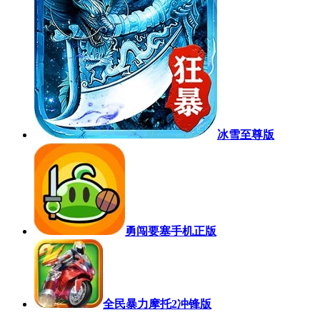
冰雪至尊版
勇闯要塞手机正版
全民暴力摩托2冲锋版