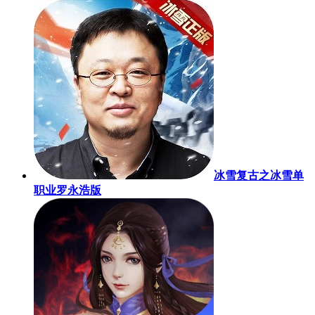
冰雪复古之冰雪单
职业罗永浩版