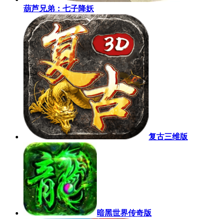
葫芦兄弟：七子降妖
复古三维版
暗黑世界传奇版