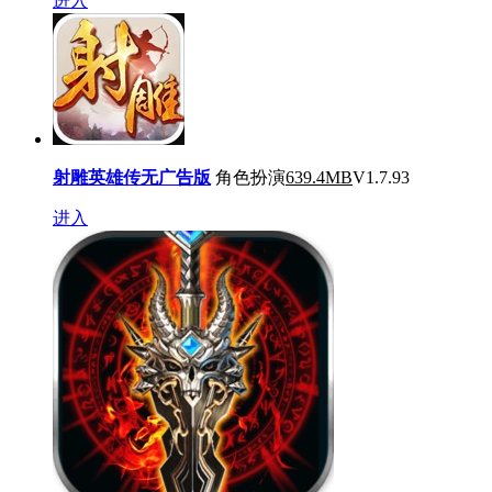
进入
射雕英雄传无广告版
角色扮演
639.4MB
V1.7.93
进入