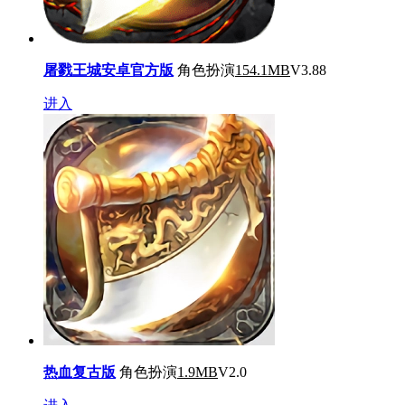
屠戮王城安卓官方版
角色扮演
154.1MB
V3.88
进入
热血复古版
角色扮演
1.9MB
V2.0