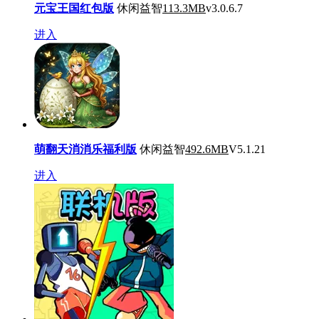
元宝王国红包版
休闲益智
113.3MB
v3.0.6.7
进入
萌翻天消消乐福利版
休闲益智
492.6MB
V5.1.21
进入