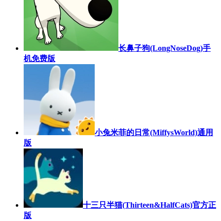
长鼻子狗(LongNoseDog)手
机免费版
小兔米菲的日常(MiffysWorld)通用
版
十三只半猫(Thirteen&HalfCats)官方正
版