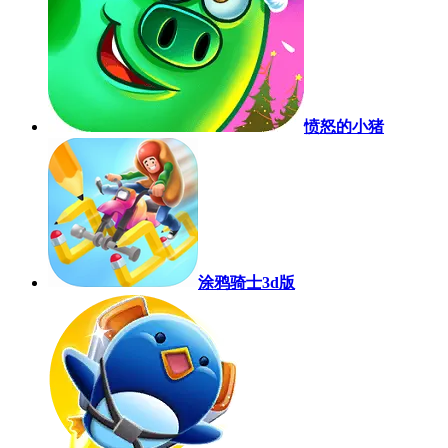
愤怒的小猪
涂鸦骑士3d版