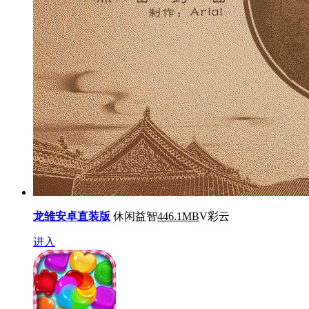
龙雏安卓直装版
休闲益智
446.1MB
V彩云
进入