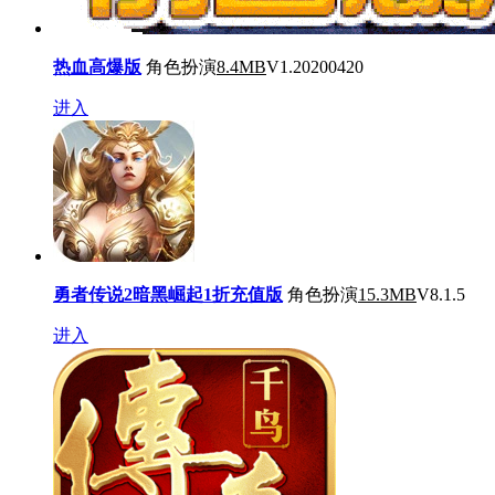
热血高爆版
角色扮演
8.4MB
V1.20200420
进入
勇者传说2暗黑崛起1折充值版
角色扮演
15.3MB
V8.1.5
进入