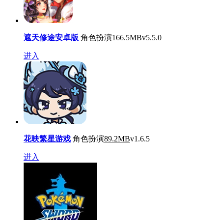
遮天修途安卓版
角色扮演
166.5MB
v5.5.0
进入
花映繁星游戏
角色扮演
89.2MB
v1.6.5
进入