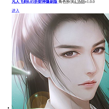
凡人飞剑0.05折财神爆刷版
角色扮演
4.3MB
v1.0.0
进入