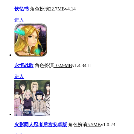
饮忆书
角色扮演
22.7MB
v4.14
进入
永恒战歌
角色扮演
102.9MB
v1.4.34.11
进入
火影同人忍者后宫安卓版
角色扮演
5.5MB
v1.0.23