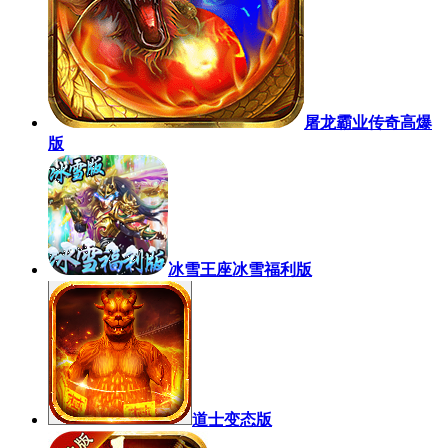
屠龙霸业传奇高爆
版
冰雪王座冰雪福利版
道士变态版