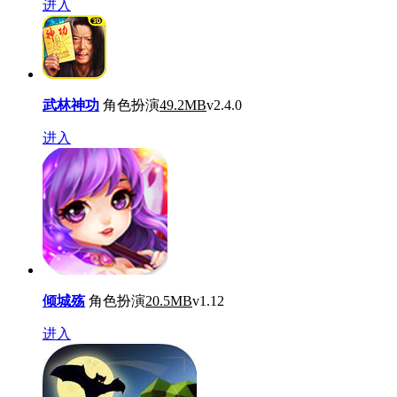
进入
武林神功
角色扮演
49.2MB
v2.4.0
进入
倾城殇
角色扮演
20.5MB
v1.12
进入