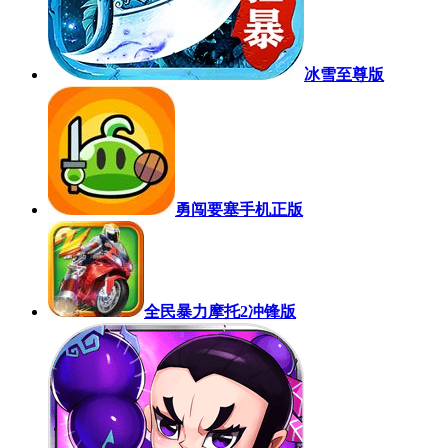
冰雪至尊版
勇闯要塞手机正版
全民暴力摩托2冲锋版