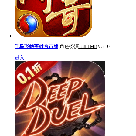
千鸟飞绝英雄合击版
角色扮演
188.1MB
V3.101
进入