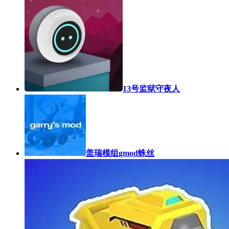
13号监狱守夜人
盖瑞模组gmod蛛丝