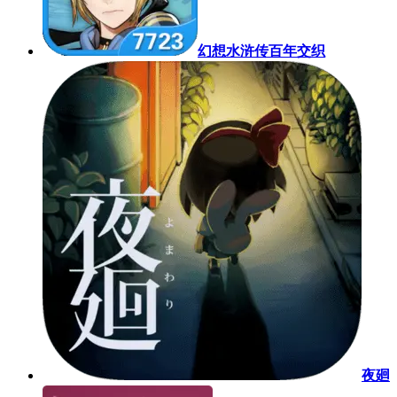
幻想水浒传百年交织
夜廻