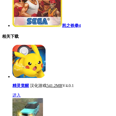
怒之铁拳4
相关下载
精灵觉醒
汉化游戏
541.2MB
V4.0.1
进入