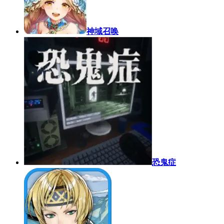
神域召唤
恐鬼症