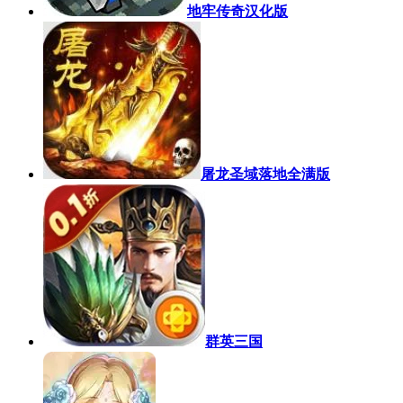
地牢传奇汉化版
屠龙圣域落地全满版
群英三国