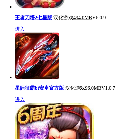
王者刀塔2七星版
汉化游戏
494.0MB
V6.0.9
进入
星际征霸bt安卓官方版
汉化游戏
96.0MB
V1.0.7
进入