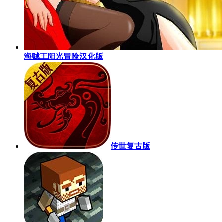
海贼王阳光冒险汉化版
传世复古版