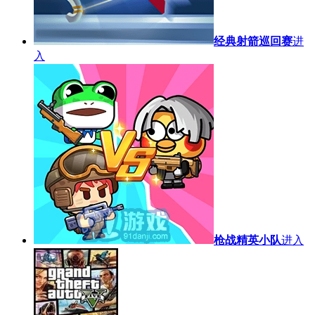
经典射箭巡回赛
进
入
枪战精英小队
进入