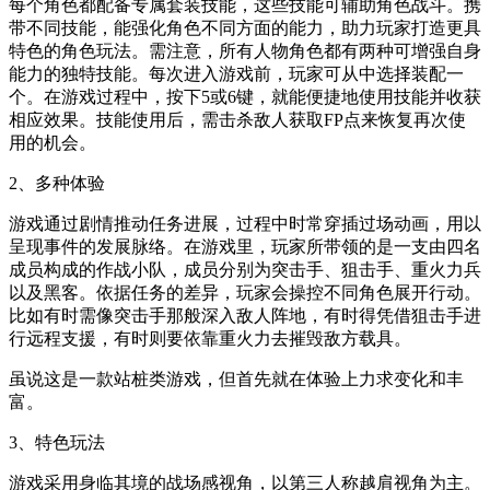
每个角色都配备专属套装技能，这些技能可辅助角色战斗。携
带不同技能，能强化角色不同方面的能力，助力玩家打造更具
特色的角色玩法。需注意，所有人物角色都有两种可增强自身
能力的独特技能。每次进入游戏前，玩家可从中选择装配一
个。在游戏过程中，按下5或6键，就能便捷地使用技能并收获
相应效果。技能使用后，需击杀敌人获取FP点来恢复再次使
用的机会。
2、多种体验
游戏通过剧情推动任务进展，过程中时常穿插过场动画，用以
呈现事件的发展脉络。在游戏里，玩家所带领的是一支由四名
成员构成的作战小队，成员分别为突击手、狙击手、重火力兵
以及黑客。依据任务的差异，玩家会操控不同角色展开行动。
比如有时需像突击手那般深入敌人阵地，有时得凭借狙击手进
行远程支援，有时则要依靠重火力去摧毁敌方载具。
虽说这是一款站桩类游戏，但首先就在体验上力求变化和丰
富。
3、特色玩法
游戏采用身临其境的战场感视角，以第三人称越肩视角为主。