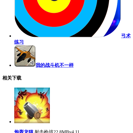
弓术
练习
我的战斗机不一样
相关下载
炮轰龙猫
射击枪战
22.8MB
v4.11