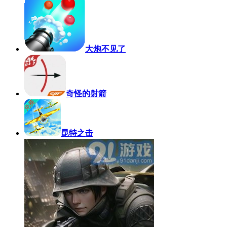
大炮不见了
奇怪的射箭
昆特之击