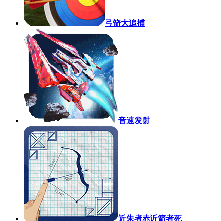
弓箭大追捕
音速发射
近朱者赤近箭者死