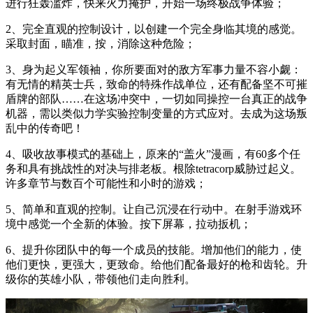
进行狂轰滥炸，快来火力掩护，开始一场终极战争体验；
2、完全直观的控制设计，以创建一个完全身临其境的感觉。
采取封面，瞄准，按，消除这种危险；
3、身为起义军领袖，你所要面对的敌方军事力量不容小觑：
有无情的精英士兵，致命的特殊作战单位，还有配备坚不可摧
盾牌的部队……在这场冲突中，一切如同操控一台真正的战争
机器，需以类似力学实验控制变量的方式应对。去成为这场叛
乱中的传奇吧！
4、吸收故事模式的基础上，原来的“盖火”漫画，有60多个任
务和具有挑战性的对决与排老板。根除tetracorp威胁过起义。
许多章节与数百个可能性和小时的游戏；
5、简单和直观的控制。让自己沉浸在行动中。在射手游戏环
境中感觉一个全新的体验。按下屏幕，拉动扳机；
6、提升你团队中的每一个成员的技能。增加他们的能力，使
他们更快，更强大，更致命。给他们配备最好的枪和齿轮。升
级你的英雄小队，带领他们走向胜利。