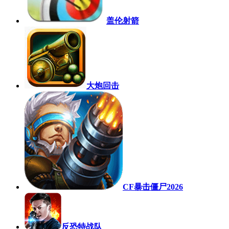
盖伦射箭
大炮回击
CF暴击僵尸2026
反恐特战队