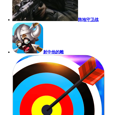
阵地守卫战
射中他的雕