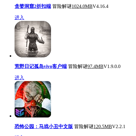
贪婪洞窟2折扣端
冒险解谜
1024.0MB
V4.16.4
进入
荒野日记孤岛vivo客户端
冒险解谜
97.4MB
V1.9.0.0
进入
恐怖公园：马戏小丑中文版
冒险解谜
120.5MB
V2.2.1