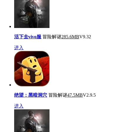
活下去vivo服
冒险解谜
285.6MB
V9.32
进入
绝望：黑暗洞穴
冒险解谜
47.5MB
V2.9.5
进入