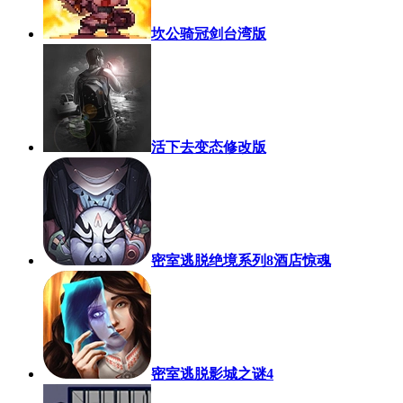
坎公骑冠剑台湾版
活下去变态修改版
密室逃脱绝境系列8酒店惊魂
密室逃脱影城之谜4