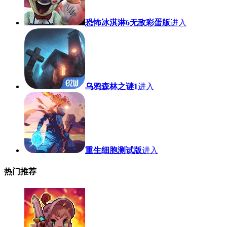
恐怖冰淇淋6无敌彩蛋版
进入
乌鸦森林之谜1
进入
重生细胞测试版
进入
热门推荐