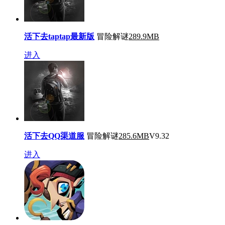
活下去taptap最新版
冒险解谜
289.9MB
进入
活下去QQ渠道服
冒险解谜
285.6MB
V9.32
进入