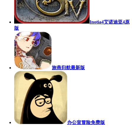
Inotia4艾诺迪亚4原
版
旅燕归航最新版
办公室冒险免费版