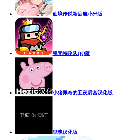
仙境传说新启航小米版
弹壳特攻队QQ版
小猪佩奇的五夜后宫汉化版
鬼魂汉化版