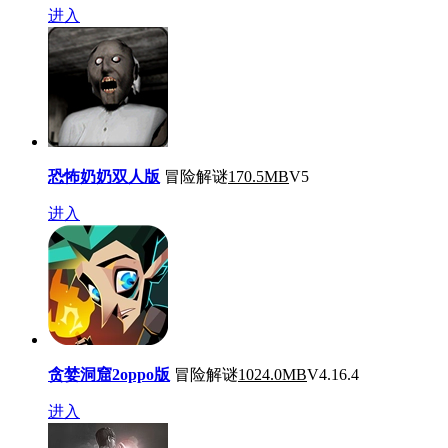
进入
恐怖奶奶双人版
冒险解谜
170.5MB
V5
进入
贪婪洞窟2oppo版
冒险解谜
1024.0MB
V4.16.4
进入