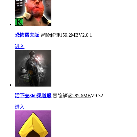
恐怖屠夫版
冒险解谜
159.2MB
V2.0.1
进入
活下去360渠道服
冒险解谜
285.6MB
V9.32
进入