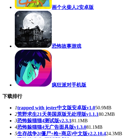
画个火柴人2安卓版
恐怖故事游戏
疯狂派对手机版
下载排行
1
trapped with jester中文版安卓版v1.0
50.9MB
2
荒野求生21天美国原版无处理版v1.1.1
80.2MB
3
恐怖躲猫猫4测试版v2.3.1
81.1MB
4
恐怖躲猫猫4无广告面具版v1.3.0
81.1MB
5
生存战争2(僵尸+枪+商店)中文版v2.2.10.4
24.3MB