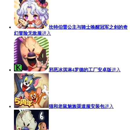
坎特伯雷公主与骑士唤醒冠军之剑的奇
幻冒险无敌服
进入
邪恶冰淇淋4罗德的工厂安卓版
进入
猫和老鼠魅族渠道服安装包
进入