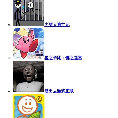
火柴人逃亡记
星之卡比：镜之迷宫
溜出去游戏正版