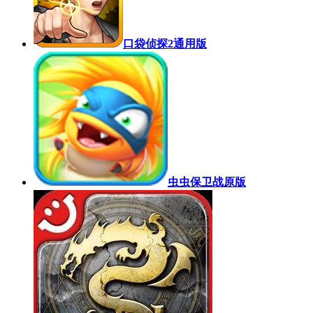
口袋侦探2通用版
虫虫保卫战原版