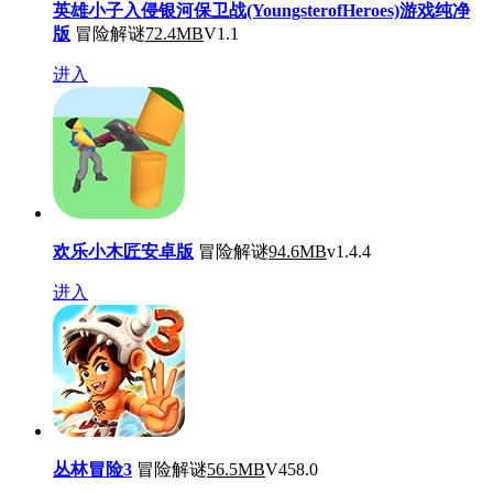
英雄小子入侵银河保卫战(YoungsterofHeroes)游戏纯净
版
冒险解谜
72.4MB
V1.1
进入
欢乐小木匠安卓版
冒险解谜
94.6MB
v1.4.4
进入
丛林冒险3
冒险解谜
56.5MB
V458.0