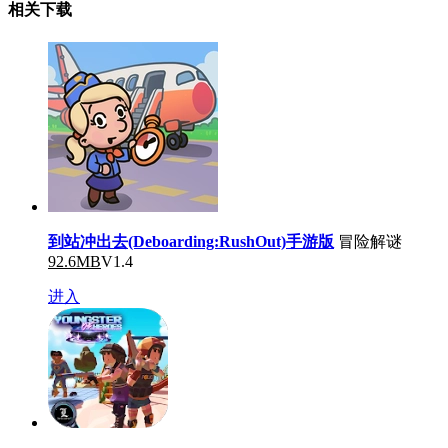
相关下载
到站冲出去(Deboarding:RushOut)手游版
冒险解谜
92.6MB
V1.4
进入