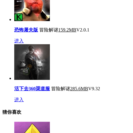
恐怖屠夫版
冒险解谜
159.2MB
V2.0.1
进入
活下去360渠道服
冒险解谜
285.6MB
V9.32
进入
猜你喜欢