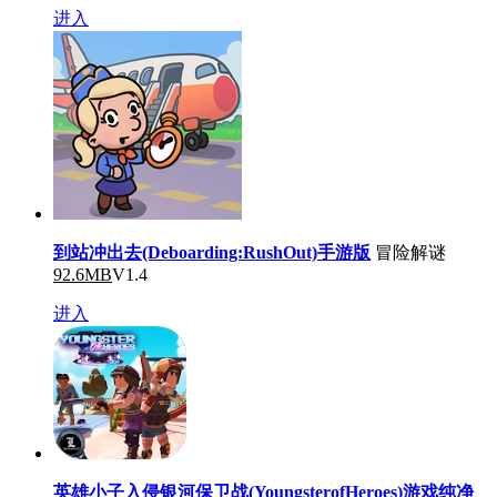
进入
到站冲出去(Deboarding:RushOut)手游版
冒险解谜
92.6MB
V1.4
进入
英雄小子入侵银河保卫战(YoungsterofHeroes)游戏纯净