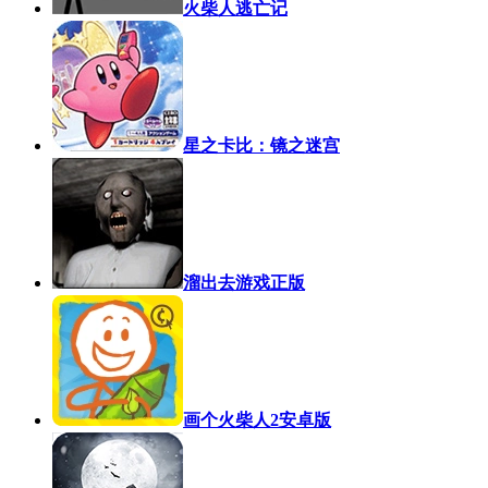
火柴人逃亡记
星之卡比：镜之迷宫
溜出去游戏正版
画个火柴人2安卓版