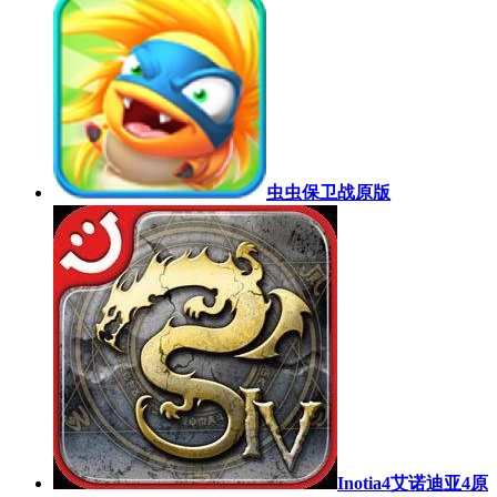
虫虫保卫战原版
Inotia4艾诺迪亚4原