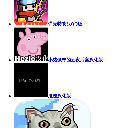
弹壳特攻队QQ版
小猪佩奇的五夜后宫汉化版
鬼魂汉化版