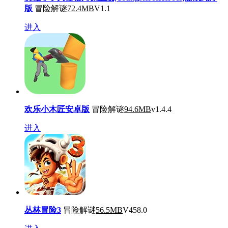
版
冒险解谜
72.4MB
V1.1
进入
欢乐小木匠安卓版
冒险解谜
94.6MB
v1.4.4
进入
丛林冒险3
冒险解谜
56.5MB
V458.0