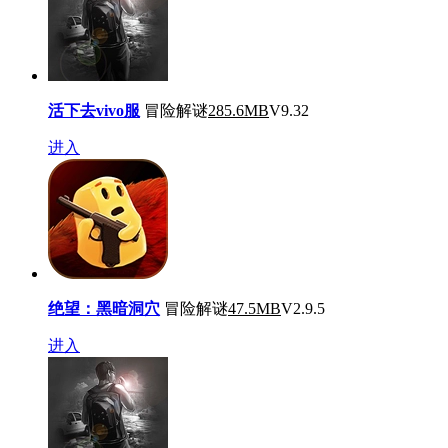
活下去vivo服
冒险解谜
285.6MB
V9.32
进入
绝望：黑暗洞穴
冒险解谜
47.5MB
V2.9.5
进入