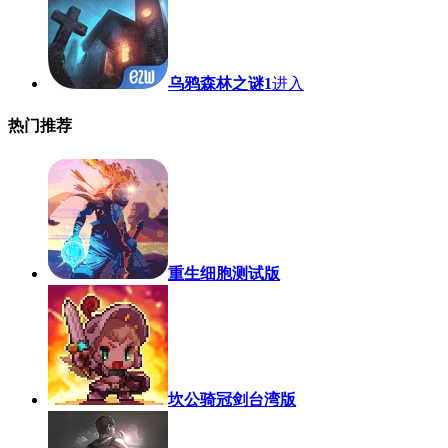
乌鸦森林之谜1
进入
热门推荐
重生细胞测试版
坎公骑冠剑台湾版