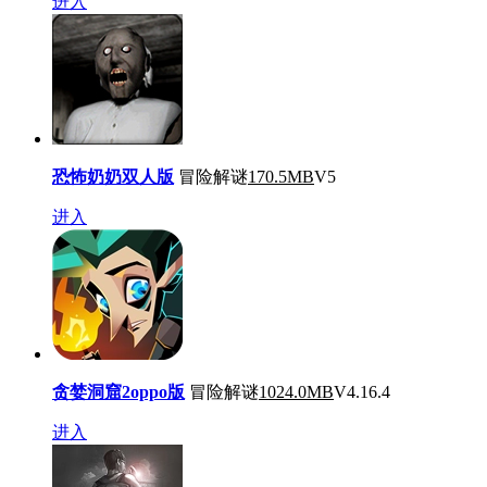
进入
恐怖奶奶双人版
冒险解谜
170.5MB
V5
进入
贪婪洞窟2oppo版
冒险解谜
1024.0MB
V4.16.4
进入