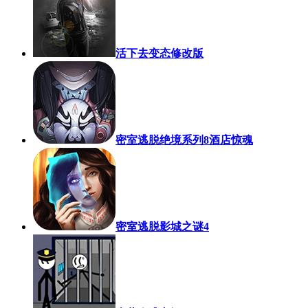
活下去变态修改版
密室逃脱绝境系列8酒店惊魂
密室逃脱影城之谜4