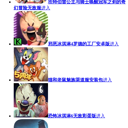
坎特伯雷公主与骑士唤醒冠军之剑的奇
幻冒险无敌服
进入
邪恶冰淇淋4罗德的工厂安卓版
进入
猫和老鼠魅族渠道服安装包
进入
恐怖冰淇淋6无敌彩蛋版
进入