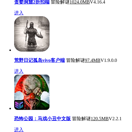
贪婪洞窟2折扣端
冒险解谜
1024.0MB
V4.16.4
进入
荒野日记孤岛vivo客户端
冒险解谜
97.4MB
V1.9.0.0
进入
恐怖公园：马戏小丑中文版
冒险解谜
120.5MB
V2.2.1
进入