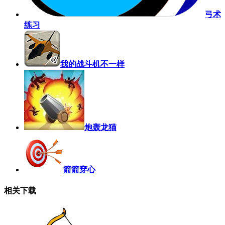
弓术
练习
我的战斗机不一样
炮轰龙猫
箭箭穿心
相关下载