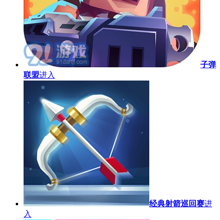
子弹
联盟
进入
经典射箭巡回赛
进
入