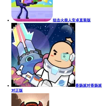
狙击火柴人安卓直装版
香肠派对香肠派
对正版