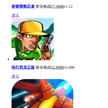
射箭营救忍者
射击枪战
17.4MB
v1.12
进入
快打恐龙正版
射击枪战
32.8MB
v1.006
进入