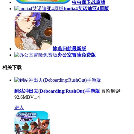
虫虫保卫战原版
Inotia4艾诺迪亚4原版
旅燕归航最新版
办公室冒险免费版
相关下载
到站冲出去(Deboarding:RushOut)手游版
冒险解谜
92.6MB
V1.4
进入