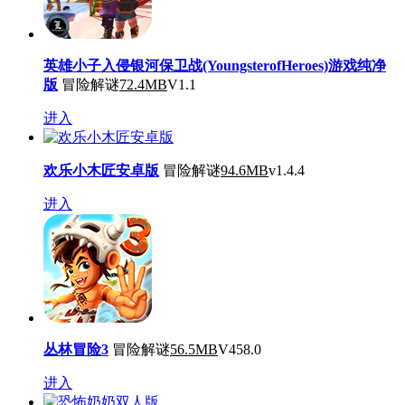
英雄小子入侵银河保卫战(YoungsterofHeroes)游戏纯净
版
冒险解谜
72.4MB
V1.1
进入
欢乐小木匠安卓版
冒险解谜
94.6MB
v1.4.4
进入
丛林冒险3
冒险解谜
56.5MB
V458.0
进入