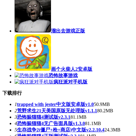
溜出去游戏正版
画个火柴人2安卓版
恐怖故事游戏
疯狂派对手机版
下载排行
1
trapped with jester中文版安卓版v1.0
50.9MB
2
荒野求生21天美国原版无处理版v1.1.1
80.2MB
3
恐怖躲猫猫4测试版v2.3.1
81.1MB
4
恐怖躲猫猫4无广告面具版v1.3.0
81.1MB
5
生存战争2(僵尸+枪+商店)中文版v2.2.10.4
24.3MB