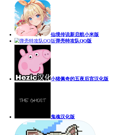
仙境传说新启航小米版
弹壳特攻队QQ版
小猪佩奇的五夜后宫汉化版
鬼魂汉化版