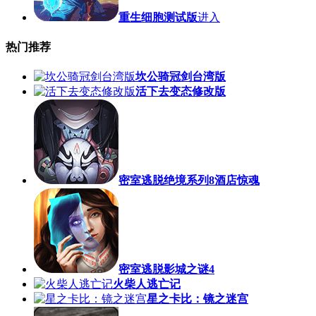
重生细胞测试版
进入
热门推荐
坎公骑冠剑台湾版
活下去变态修改版
密室逃脱绝境系列8酒店惊魂
密室逃脱影城之谜4
火柴人逃亡记
星之卡比：镜之迷宫