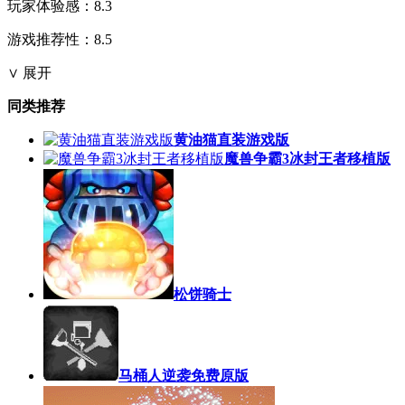
玩家体验感：8.3
游戏推荐性：8.5
∨ 展开
同类推荐
黄油猫直装游戏版
魔兽争霸3冰封王者移植版
松饼骑士
马桶人逆袭免费原版