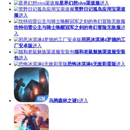
星界幻想vivo渠道服
进入
荒野日记孤岛应用宝渠道
服
进入
坎特伯雷公主与骑士唤醒冠军之剑的奇幻冒险无敌服
进
入
邪恶冰淇淋4罗德的工
厂安卓版
进入
猫和老鼠魅族渠道服安装
包
进入
恐怖冰淇淋6无敌彩蛋版
进入
乌鸦森林之谜1
进入