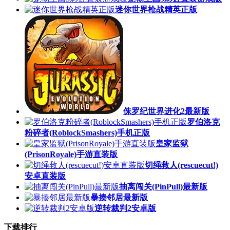
迷你世界枪战精英正版
侏罗纪世界进化2最新版
罗伯洛克
粉碎者(RoblockSmashers)手机正版
皇家监狱
(PrisonRoyale)手游直装版
切绳救人(rescuecut!)
安卓直装版
抽离闯关(PinPull)最新版
暴揍邻居最新版
逆转裁判2安卓版
下载排行