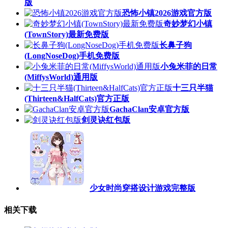
版
恐怖小镇2026游戏官方版
奇妙梦幻小镇
(TownStory)最新免费版
长鼻子狗
(LongNoseDog)手机免费版
小兔米菲的日常
(MiffysWorld)通用版
十三只半猫
(Thirteen&HalfCats)官方正版
GachaClan安卓官方版
剑灵诀红包版
少女时尚穿搭设计游戏完整版
相关下载