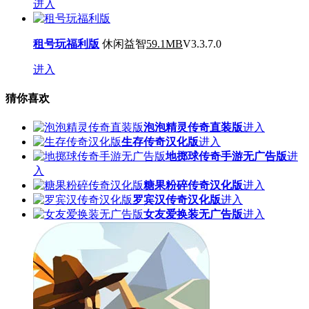
进入
租号玩福利版
休闲益智
59.1MB
V3.3.7.0
进入
猜你喜欢
泡泡精灵传奇直装版
进入
生存传奇汉化版
进入
地掷球传奇手游无广告版
进
入
糖果粉碎传奇汉化版
进入
罗宾汉传奇汉化版
进入
女友爱换装无广告版
进入