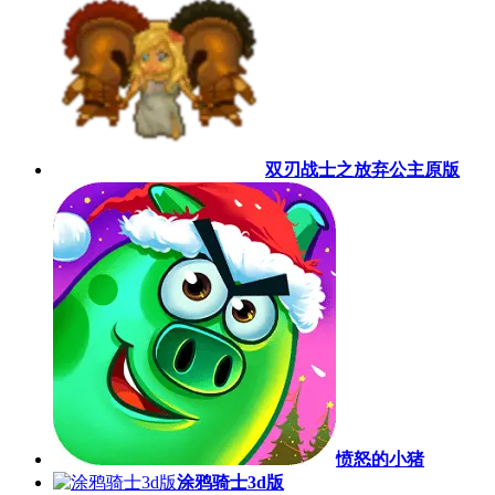
双刃战士之放弃公主原版
愤怒的小猪
涂鸦骑士3d版