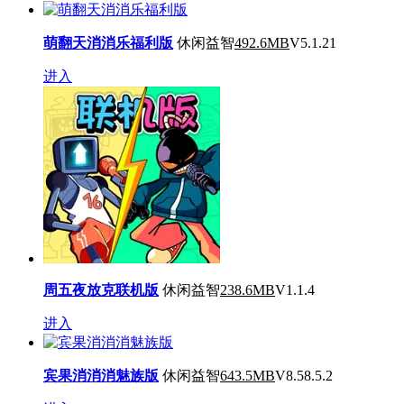
萌翻天消消乐福利版
休闲益智
492.6MB
V5.1.21
进入
周五夜放克联机版
休闲益智
238.6MB
V1.1.4
进入
宾果消消消魅族版
休闲益智
643.5MB
V8.58.5.2