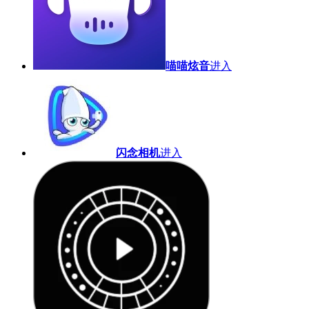
喵喵炫音
进入
闪念相机
进入