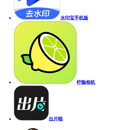
水印宝手机版
柠咖相机
出片啦