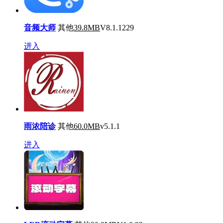
音频大师
其他
39.8MB
V8.1.1229
进入
雨浓陪诊
其他
60.0MB
v5.1.1
进入