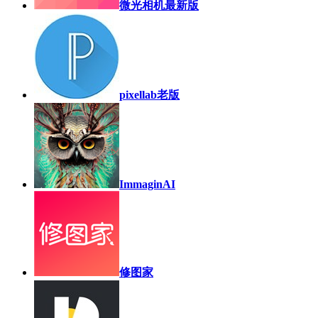
微光相机最新版
pixellab老版
ImmaginAI
修图家