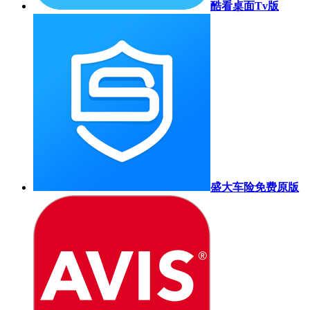
酷看桌面Tv版
盛大车险免费原版