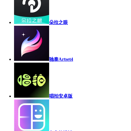
朵拉之眼
驰泰Artset4
唱拍安卓版