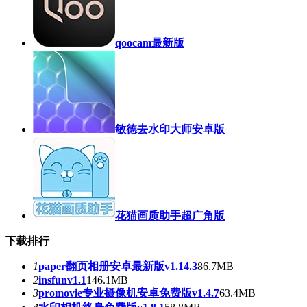
qoocam最新版
敏德去水印大师安卓版
花猫画质助手超广角版
下载排行
1
paper翻页相册安卓最新版v1.14.3
86.7MB
2
insfunv1.1
146.1MB
3
promovie专业摄像机安卓免费版v1.4.7
63.4MB