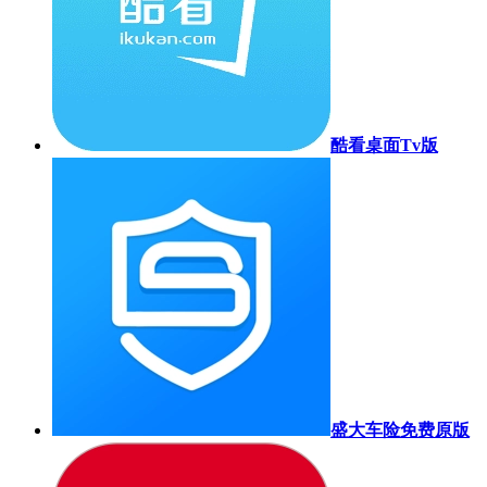
酷看桌面Tv版
盛大车险免费原版