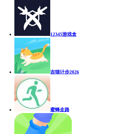
12345游戏盒
吉猫计步2026
蜜蜂走路