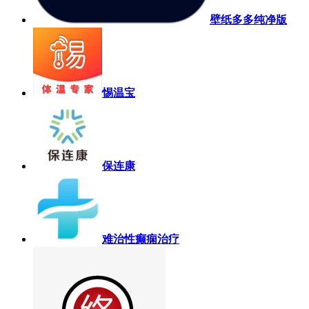
壁纸多多纯净版
惕温宝
保连康
难治性癫痫治疗