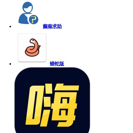
癫痫求助
蟒蛇版