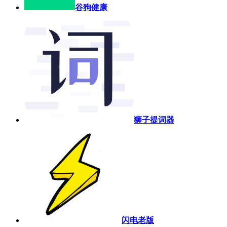
谷狗健康
狮子提词器
闪电老版