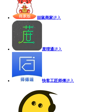
喆鼠商家
进入
蔗理通
进入
快客工匠师傅
进入