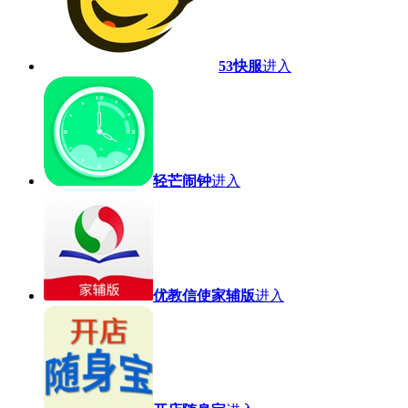
53快服
进入
轻芒闹钟
进入
优教信使家辅版
进入