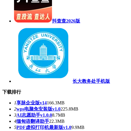
抖查查2026版
长大教务处手机版
下载排行
1
享脉企业版v14
166.3MB
2
wps电脑免安装版v1.0
225.8MB
3
AI志愿助手v1.0.0
8.7MB
4
缅甸语翻译助手
22.3MB
5
PDF虚拟打印机最新版v1.0
9.9MB